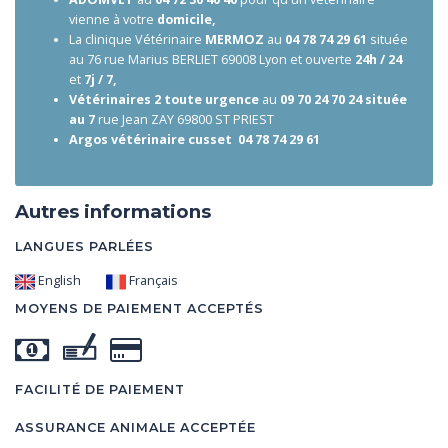
vienne à votre
domicile,
La clinique Vétérinaire
MERMOZ
au
04 78 74 29 61
située
au 76 rue Marius BERLIET 69008 Lyon et ouverte
24h / 24
et
7j / 7,
Vétérinaires 2 toute urgence
au
09 70 24 70 24 située
au 7
rue Jean ZAY 69800 ST PRIEST
Argos vétérinaire cusset 04 78 74 29 61
Autres informations
LANGUES PARLÉES
English
Français
MOYENS DE PAIEMENT ACCEPTÉS
FACILITÉ DE PAIEMENT
ASSURANCE ANIMALE ACCEPTÉE