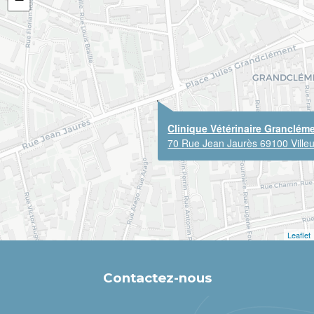
Clinique Vétérinaire Granclém
70 Rue Jean Jaurès 69100 Ville
Leaflet
Contactez-nous