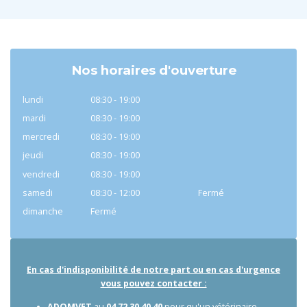
Nos horaires d'ouverture
lundi
08:30 - 19:00
mardi
08:30 - 19:00
mercredi
08:30 - 19:00
jeudi
08:30 - 19:00
vendredi
08:30 - 19:00
samedi
08:30 - 12:00
Fermé
dimanche
Fermé
En cas d'indisponibilité de notre part ou en cas d'urgence
vous pouvez contacter :
ADOMVET
au
04 72 30 40 40
pour qu'un vétérinaire